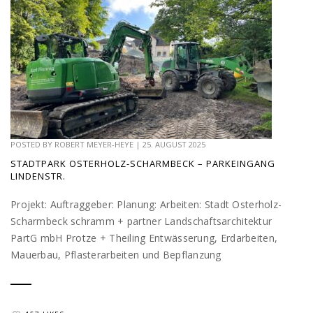
POSTED BY
ROBERT MEYER-HEYE
|
25. AUGUST 2025
STADTPARK OSTERHOLZ-SCHARMBECK – PARKEINGANG
LINDENSTR.
Projekt: Auftraggeber: Planung: Arbeiten: Stadt Osterholz-
Scharmbeck schramm + partner Landschaftsarchitektur
PartG mbH Protze + Theiling Entwässerung, Erdarbeiten,
Mauerbau, Pflasterarbeiten und Bepflanzung