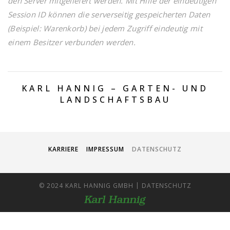
den Server mitgeliefert werden. Mit Hilfe der eindeutigen
Session ID können die serverseitig gespeicherten Daten
(Beispiel: Warenkorb) bei jedem Zugriff eindeutig mit
einem Besitzer verbunden werden.
KARL HANNIG – GARTEN- UND
LANDSCHAFTSBAU
KARRIERE
IMPRESSUM
DATENSCHUTZ
|
© 2024 KARL HANNIG GMBH
DATENSCHUTZ