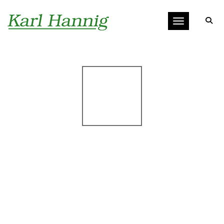
Toggle navigat
KARL
HANNI
G
WIR NEHMEN DEN SCHUTZ IHRER DATEN
SEHR ERNST.